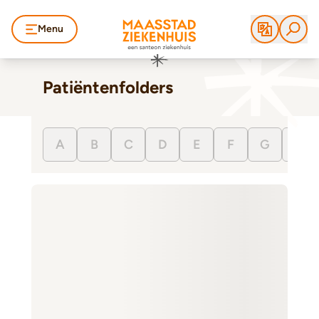
Menu
Patiëntenfolders
A
B
C
D
E
F
G
H