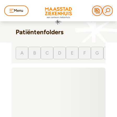
Menu
Patiëntenfolders
A
B
C
D
E
F
G
H