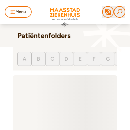
Menu
Patiëntenfolders
A
B
C
D
E
F
G
H