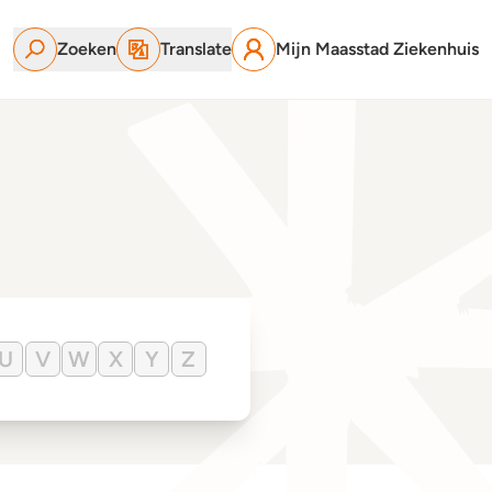
Zoeken
Translate
Mijn Maasstad Ziekenhuis
U
V
W
X
Y
Z