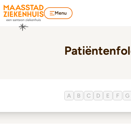
Menu
Patiëntenfo
A
B
C
D
E
F
G