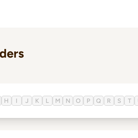
lders
H
I
J
K
L
M
N
O
P
Q
R
S
T