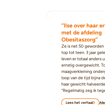
’’Ilse over haar e
met de afdeling
Obesitaszorg’’
Ze is net 50 geworden e
top tot teen. 3 jaar ge
leven er totaal anders u
ernstig overgewicht. T
maagverkleining onderg
loop van de tijd bijna d
haar gewicht halveerde.
“Regelmatig zeg ik teg
Ik leef weer!"
Lees het verhaal
All