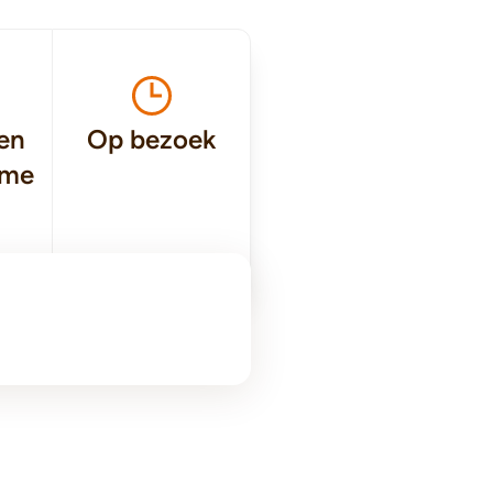
en
Op bezoek
ame