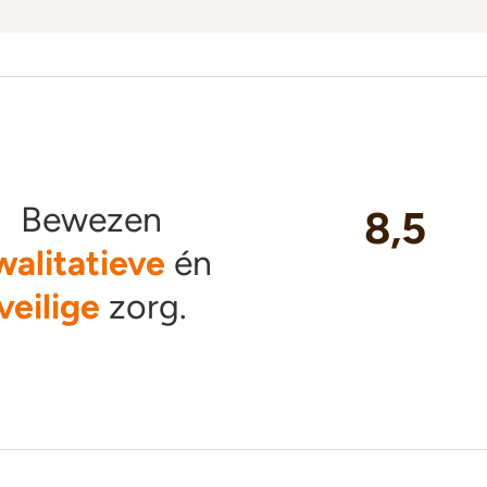
Bewezen
8,5
walitatieve
én
veilige
zorg.