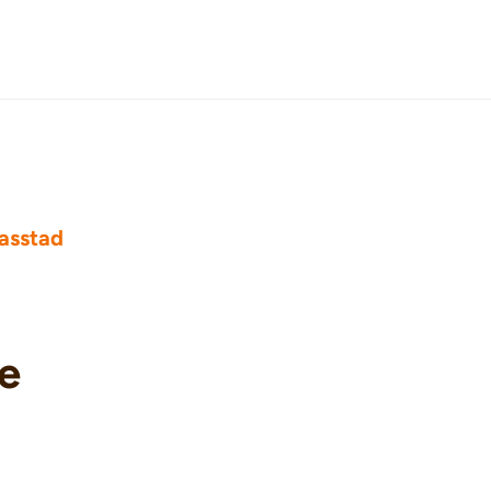
asstad
e