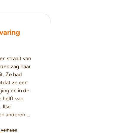
rvaring
n straalt van
leden zag haar
it. Ze had
otdat ze een
ing en in de
e helft van
 Ilse:
en anderen:
e verhalen