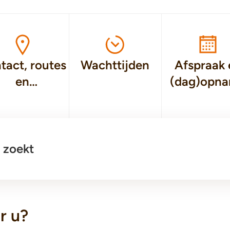
tact, routes
Wachttijden
Afspraak 
en
(dag)opn
orzieningen
 zoekt
r u?