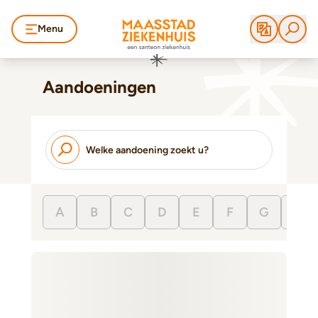
Menu
Aandoeningen
A
B
C
D
E
F
G
H