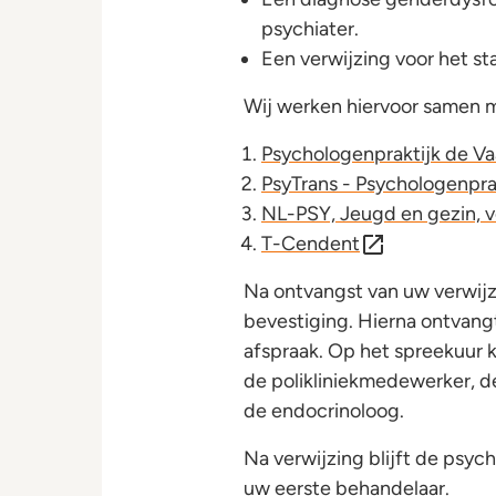
psychiater.
Een verwijzing voor het s
Wij werken hiervoor samen m
Psychologenpraktijk de Va
PsyTrans - Psychologenpra
NL-PSY, Jeugd en gezin, 
T-Cendent
Na ontvangst van uw verwijzi
bevestiging. Hierna ontvangt
afspraak. Op het spreekuur
de polikliniekmedewerker, de
de endocrinoloog.
Na verwijzing blijft de psyc
uw eerste behandelaar.