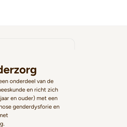
derzorg
een onderdeel van de
neeskunde en richt zich
jaar en ouder) met een
gnose genderdysforie en
 met
g.