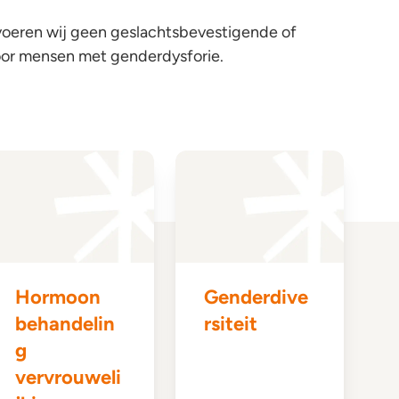
voeren wij geen geslachtsbevestigende of
oor mensen met genderdysforie.
Hormoon
Genderdive
behandelin
rsiteit
g
vervrouweli