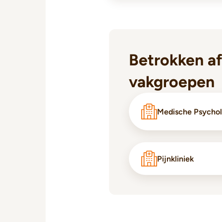
Betrokken af
vakgroepen
Medische Psychol
Pijnkliniek