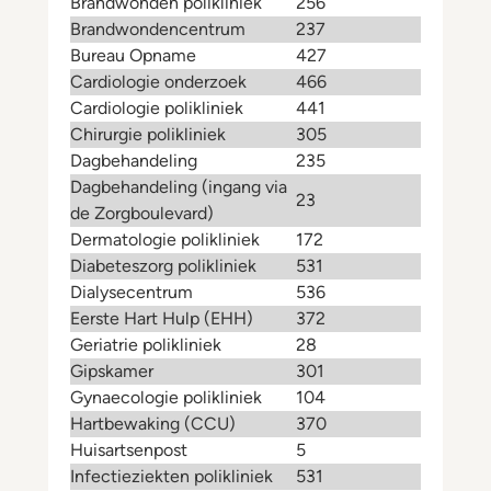
Brandwonden polikliniek
256
Brandwondencentrum
237
Bureau Opname
427
Cardiologie onderzoek
466
Cardiologie polikliniek
441
Chirurgie polikliniek
305
Dagbehandeling
235
Dagbehandeling (ingang via
23
de Zorgboulevard)
Dermatologie polikliniek
172
Diabeteszorg polikliniek
531
Dialysecentrum
536
Eerste Hart Hulp (EHH)
372
Geriatrie polikliniek
28
Gipskamer
301
Gynaecologie polikliniek
104
Hartbewaking (CCU)
370
Huisartsenpost
5
Infectieziekten polikliniek
531