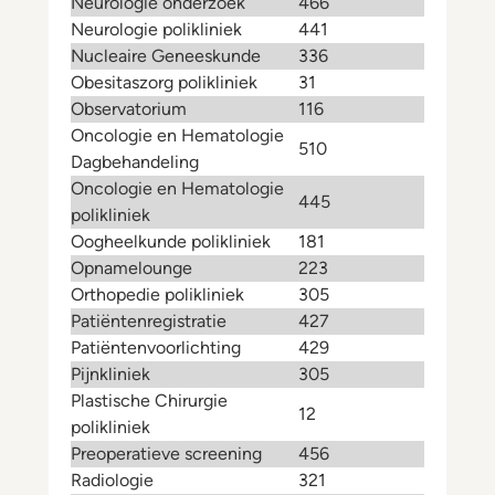
Neurologie onderzoek
466
Neurologie polikliniek
441
Nucleaire Geneeskunde
336
Obesitaszorg polikliniek
31
Observatorium
116
Oncologie en Hematologie
510
Dagbehandeling
Oncologie en Hematologie
445
polikliniek
Oogheelkunde polikliniek
181
Opnamelounge
223
Orthopedie polikliniek
305
Patiëntenregistratie
427
Patiëntenvoorlichting
429
Pijnkliniek
305
Plastische Chirurgie
12
polikliniek
Preoperatieve screening
456
Radiologie
321