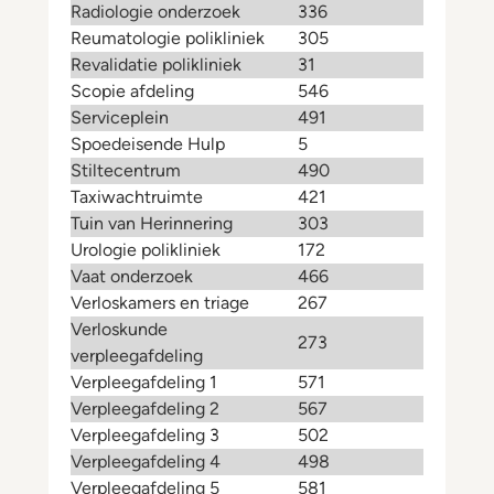
Radiologie onderzoek
336
Reumatologie polikliniek
305
Revalidatie polikliniek
31
Scopie afdeling
546
Serviceplein
491
Spoedeisende Hulp
5
Stiltecentrum
490
Taxiwachtruimte
421
Tuin van Herinnering
303
Urologie polikliniek
172
Vaat onderzoek
466
Verloskamers en triage
267
Verloskunde
273
verpleegafdeling
Verpleegafdeling 1
571
Verpleegafdeling 2
567
Verpleegafdeling 3
502
Verpleegafdeling 4
498
Verpleegafdeling 5
581