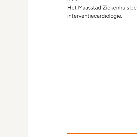
Het Maasstad Ziekenhuis besc
interventiecardiologie.
HCK 2