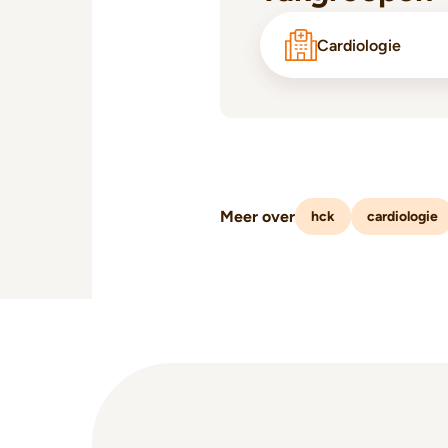
Cardiologie
Meer over
hck
cardiologie