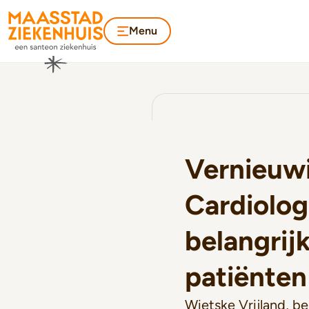
Menu
Vernieuw
Cardiolog
belangrij
patiënten
Wietske Vrijland, b