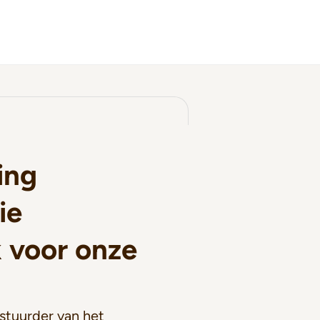
ing
ie
k voor onze
estuurder van het