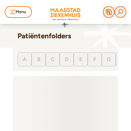
Menu
Patiëntenfolders
A
B
C
D
E
F
G
H