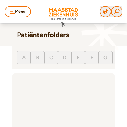
Menu
Patiëntenfolders
A
B
C
D
E
F
G
H