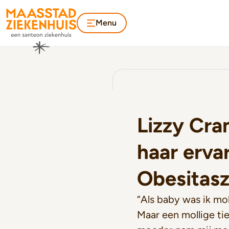
Menu
Lizzy Cra
haar ervar
Obesitas
“Als baby was ik mol
Maar een mollige tie