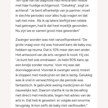
Ten tijde van de diagnose had Nina al een relatie
met haar huidige echtgenoot. “Gelukkig”, zegt ze
achteraf. “Je bent afhankelijk van je partner, moet
in slechte periodes voor alles hulp vragen en dat
valt niet mee. Als ik op latere leeftijd een relatie
had gekregen, had ik dat heel moeilijk gevonden.
Nu zijn we er samen groot mee geworden”
Zwanger worden was niet vanzelfsprekend. “De
grote vraag voor mij was hoeveel kans de baby zou
hebben op reuma. Dat is 10% meer dan een ander.
Het antwoord van de arts vergeet ik nooit. Hij zei:
‘Je kunt het ook omdraaien. Je hebt 90% kans op
een kindje zonder reuma.’ Voor mij was dat
doorslaggevend. Voordat ik zwanger werd, moest
ik stoppen met medicijnen en dat is lastig. Gelukkig
was ik snel in verwachting en die periode was
fantastisch. Ik gebruikte weinig medicijnen en had
nauwelijks last. Daarom startte ik na de bevalling
niet direct met medicatie, tegen het advies van de
arts in. Dat heb ik geweten: er volgde een enorme
terugslag. Ik kon zelfs de baby niet vasthouden.”