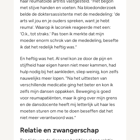
haar reumatoïde artritis vastgesteld. “Het begon
met stijve handen en voeten. Na bloedonderzoek
belde de doktersassistente met de mededeling: ‘de
arts wil jou en je ouders spreken, want je hebt
reuma’. Waarop ik laconiek reageerde met een:
‘O.k., tot straks.’ Pas toen ik merkte dat mijn
moeder enorm schrok van de mededeling, besefte
ik dat het redelijk heftig was.”
En heftig was het. Al snel kon ze door de pijn en
stijfheid haar eigen haren niet meer kammen, had
hulp nodig bij het aankleden, sliep weinig, kon zelfs
nauwelijks meer lopen. “Na het uittesten van
verschillende medicatie ging het beter en kon ik
zelfs mijn dansen oppakken. Beweging is goed
voor reumapatiënten, maar ik ging over mijn grens
en de dansdocente heeft mij letterlijk uit haar les
moeten sturen om me te doen beseffen dat het
niet meer verantwoord was.”
Relatie en zwangerschap