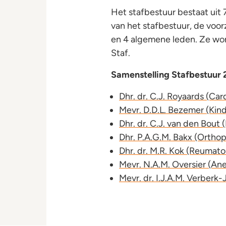
Het stafbestuur bestaat uit 
van het stafbestuur, de voor
en 4 algemene leden. Ze wo
Staf.
Samenstelling Stafbestuur
Dhr. dr. C.J. Royaards (Car
Mevr. D.D.L. Bezemer (Kin
Dhr. dr. C.J. van den Bout 
Dhr. P.A.G.M. Bakx (Ortho
Dhr. dr. M.R. Kok (Reumat
Mevr. N.A.M. Oversier (An
Mevr. dr. I.J.A.M. Verberk-