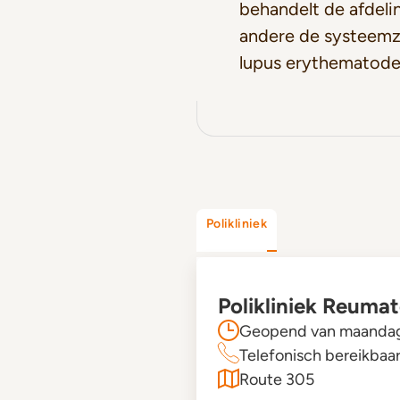
behandelt de afdel
andere de systeemz
lupus erythematodes
Polikliniek
Polikliniek Reuma
Geopend van maandag 
Telefonisch bereikbaa
Route 305