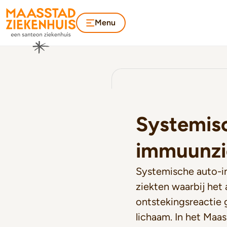
Menu
Systemis
immuunzi
Systemische auto-i
ziekten waarbij he
ontstekingsreactie 
lichaam. In het Maa