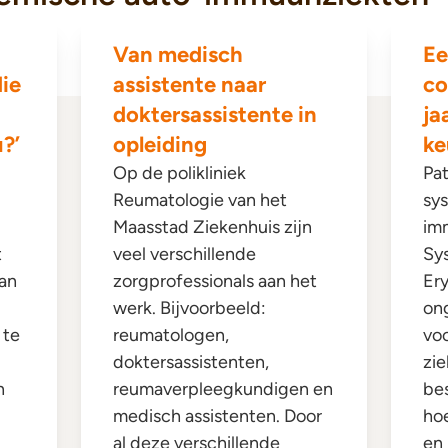
Van medisch
Ee
ie
assistente naar
co
doktersassistente in
ja
?’
opleiding
ke
Op de polikliniek
Pa
Reumatologie van het
sy
Maasstad Ziekenhuis zijn
im
t
veel verschillende
Sy
kan
zorgprofessionals aan het
Er
werk. Bijvoorbeeld:
ong
 te
reumatologen,
voo
doktersassistenten,
zie
n
reumaverpleegkundigen en
be
medisch assistenten. Door
hoe
al deze verschillende
en 