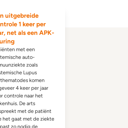
n uitgebreide
ntrole 1 keer per
ar, net als een APK-
uring
tiënten met een
stemische auto-
muunziekte zoals
stemische Lupus
ythematodes komen
eveer 4 keer per jaar
r controle naar het
kenhuis. De arts
spreekt met de patiënt
 het gaat met de ziekte
past zo nodig de