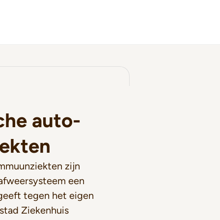
che auto-
ekten
mmuunziekten zijn
t afweersysteem een
geeft tegen het eigen
sstad Ziekenhuis