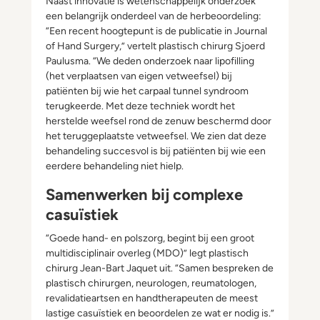
Naast innovatie is wetenschappelijk onderzoek
een belangrijk onderdeel van de herbeoordeling:
“Een recent hoogtepunt is de publicatie in Journal
of Hand Surgery,” vertelt plastisch chirurg Sjoerd
Paulusma. “We deden onderzoek naar lipofilling
(het verplaatsen van eigen vetweefsel) bij
patiënten bij wie het carpaal tunnel syndroom
terugkeerde. Met deze techniek wordt het
herstelde weefsel rond de zenuw beschermd door
het teruggeplaatste vetweefsel. We zien dat deze
behandeling succesvol is bij patiënten bij wie een
eerdere behandeling niet hielp.
Samenwerken bij complexe
casuïstiek
“Goede hand- en polszorg, begint bij een groot
multidisciplinair overleg (MDO)” legt plastisch
chirurg Jean-Bart Jaquet uit. “Samen bespreken de
plastisch chirurgen, neurologen, reumatologen,
revalidatieartsen en handtherapeuten de meest
lastige casuïstiek en beoordelen ze wat er nodig is.”