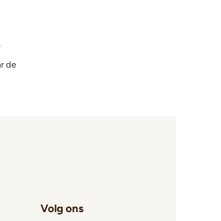
.
r de
Volg ons