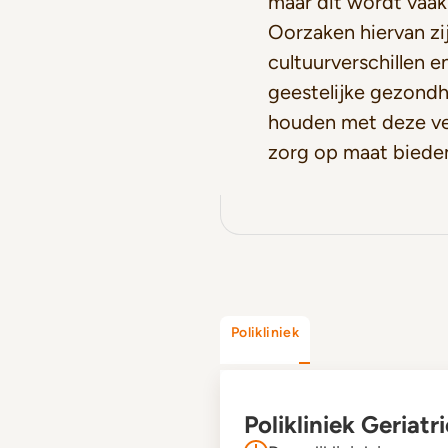
maar dit wordt vaak
Oorzaken hiervan zi
cultuurverschillen 
geestelijke gezondh
houden met deze ve
zorg op maat biede
Polikliniek
Polikliniek Geriatri