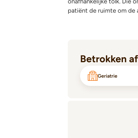
onafhankelijke tolk. Die 
patiënt de ruimte om de a
Betrokken a
Geriatrie