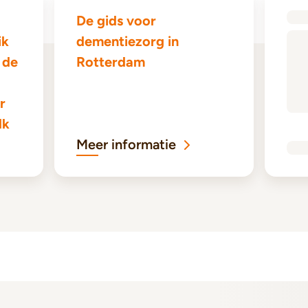
De gids voor
ik
dementiezorg in
t de
Rotterdam
r
lk
Meer informatie