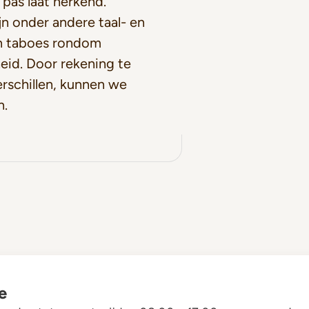
 pas laat herkend.
jn onder andere taal- en
en taboes rondom
eid. Door rekening te
rschillen, kunnen we
n.
e