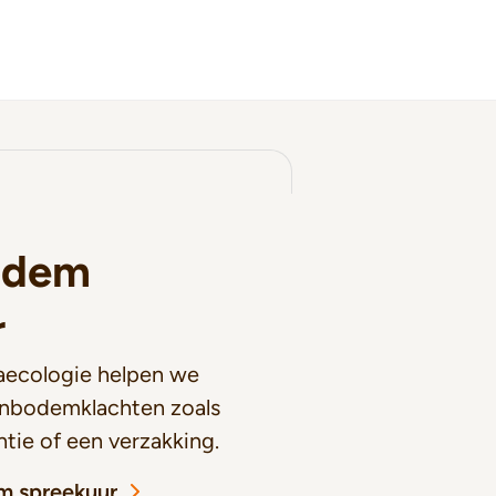
odem
r
aecologie helpen we
nbodemklachten zoals
tie of een verzakking.
m spreekuur