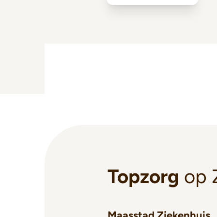
Topzorg
op 
Maasstad Ziekenhuis