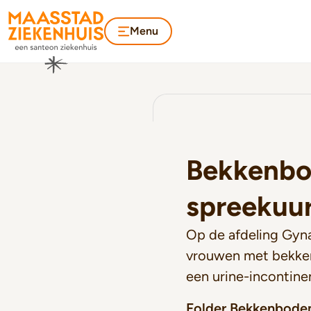
Menu
Bekkenb
spreekuu
Op de afdeling Gyn
vrouwen met bekke
een urine-incontinen
Folder Bekkenbode