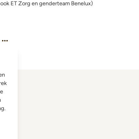
t ook ET Zorg en genderteam Benelux)
..
 en
rek
te
n
ng.