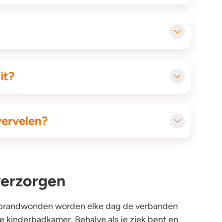
it?
 vervelen?
erzorgen
 brandwonden worden elke dag de verbanden
e kinderbadkamer. Behalve als je ziek bent en