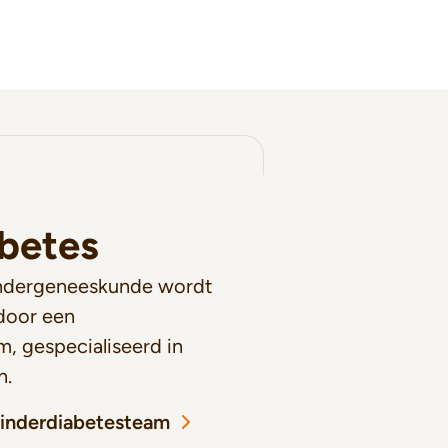
betes
Kindergeneeskunde wordt
door een
am, gespecialiseerd in
n.
inderdiabetesteam