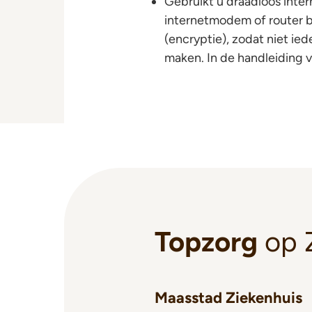
Gebruikt u draadloos inter
internetmodem of router b
(encryptie), zodat niet ie
maken. In de handleiding v
Topzorg
op 
Maasstad Ziekenhuis