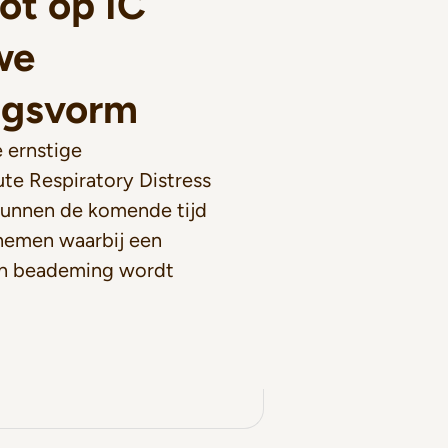
lot op IC
we
ngsvorm
 ernstige
te Respiratory Distress
unnen de komende tijd
lnemen waarbij een
n beademing wordt