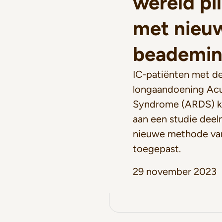
wereld pi
met nieu
beademi
IC-patiënten met de
longaandoening Acu
Syndrome (ARDS) k
aan een studie dee
nieuwe methode va
toegepast.
29 november 2023