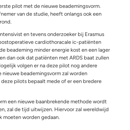
 eerste pilot met de nieuwe beademingsvorm.
fnemer van de studie, heeft onlangs ook een
rond.
-intensivist en tevens onderzoeker bij Erasmus
postoperatieve cardiothoracale ic-patiënten
rde beademing
minder energie kost en een lager
n dan ook dat patiënten met ARDS baat zullen
gelijk volgen er na deze pilot nog andere
de nieuwe beademingsvorm zal worden
 deze pilots bepaalt mede of er een bredere
orm een nieuwe baanbrekende methode wordt
en, zal de tijd uitwijzen. Hiervoor zal wereldwijd
ek moeten worden gedaan.
ler Met Beademingsapparaat 2023