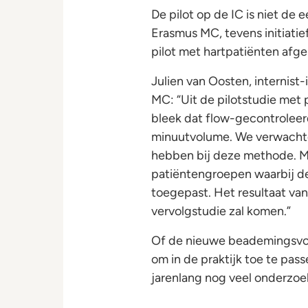
De pilot op de IC is niet de
Erasmus MC, tevens initiatie
pilot met hartpatiënten afge
Julien van Oosten, internist
MC: “Uit de pilotstudie met 
bleek dat flow-gecontrolee
minuutvolume. We verwachte
hebben bij deze methode. Mo
patiëntengroepen waarbij 
toegepast. Het resultaat van
vervolgstudie zal komen.”
Of de nieuwe beademingsv
om in de praktijk toe te pass
jarenlang nog veel onderzo
Julien Van Oosten En Dolf Wel