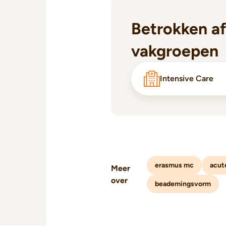
Betrokken af
vakgroepen
Intensive Care
erasmus mc
acut
Meer
over
beademingsvorm