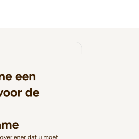
ne een
voor de
ame
gverlener dat u moet