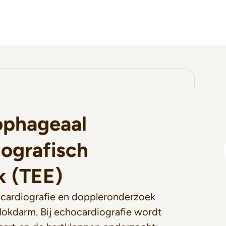
ophageaal
ografisch
k (TEE)
ocardiografie en doppleronderzoek
slokdarm. Bij echocardiografie wordt