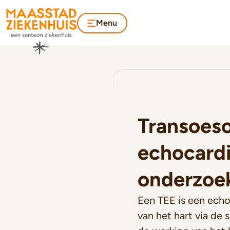
Menu
Transoes
echocardi
onderzoe
Een TEE is een ech
van het hart via de 