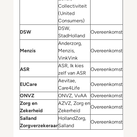
Collectiviteit
(United
Consumers)
DSW,
DSW
Overeenkomst
StadHolland
Anderzorg,
Menzis
Menzis,
Overeenkomst
VinkVink
ASR, Ik kies
ASR
Overeenkomst
zelf van ASR
Aevitae,
EUCare
Overeenkomst
Care4Life
ONVZ
ONVZ, VvAA
Overeenkomst
Zorg en
AZVZ, Zorg en
Overeenkomst
Zekerheid
Zekerheid
Salland
HollandZorg,
Overeenkomst
Zorgverzekeraar
Salland