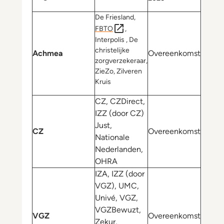
De Friesland,
FBTO
,
Interpolis , De
christelijke
Achmea
Overeenkomst
zorgverzekeraar,
ZieZo, Zilveren
Kruis
CZ, CZDirect,
IZZ (door CZ)
Just,
CZ
Overeenkomst
Nationale
Nederlanden,
OHRA
IZA, IZZ (door
VGZ), UMC,
Univé, VGZ,
VGZBewuzt,
VGZ
Overeenkomst
Zekur,