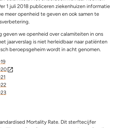
r 1 juli 2018 publiceren ziekenhuizen informatie
ee meer openheid te geven en ook samen te
sverbetering.
ag geven we openheid over calamiteiten in ons
het jaarverslag is niet herleidbaar naar patiënten
disch beroepsgeheim wordt in acht genomen.
019
020
021
022
023
andardised Mortality Rate. Dit sterftecijfer