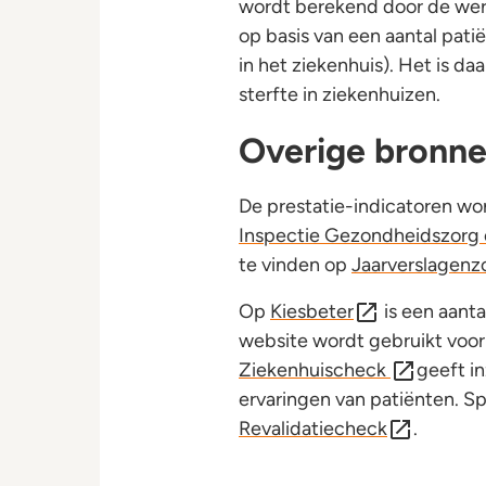
wordt berekend door de werke
op basis van een aantal pat
in het ziekenhuis). Het is d
sterfte in ziekenhuizen.
Overige bronn
De prestatie-indicatoren w
Inspectie Gezondheidszorg
te vinden op
Jaarverslagenz
Op
Kiesbeter
is een aant
website wordt gebruikt voor
Ziekenhuischeck
geeft in
ervaringen van patiënten. Spe
Revalidatiecheck
.