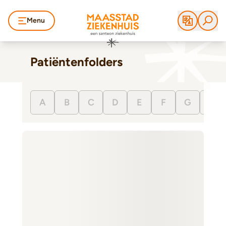
Menu
Patiëntenfolders
A
B
C
D
E
F
G
H