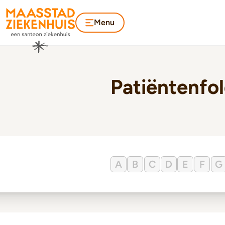
Menu
Patiëntenfo
A
B
C
D
E
F
G