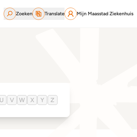
Zoeken
Translate
Mijn Maasstad Ziekenhuis
U
V
W
X
Y
Z