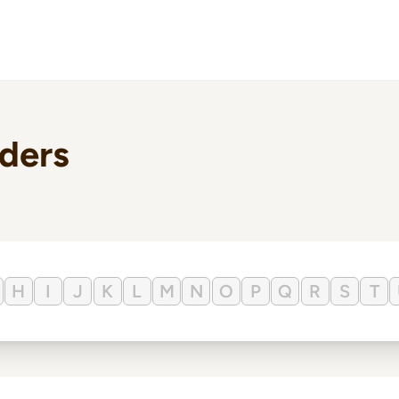
lders
H
I
J
K
L
M
N
O
P
Q
R
S
T