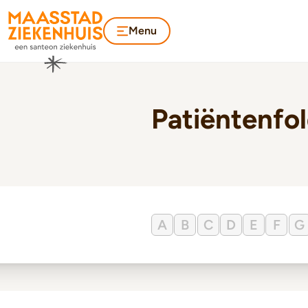
Menu
Patiëntenfo
A
B
C
D
E
F
G