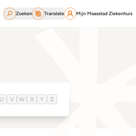
Zoeken
Translate
Mijn Maasstad Ziekenhuis
U
V
W
X
Y
Z