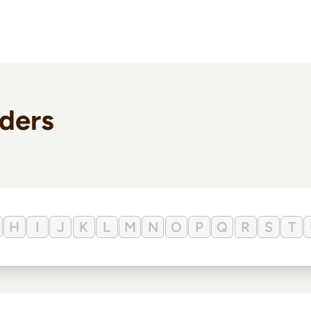
lders
H
I
J
K
L
M
N
O
P
Q
R
S
T