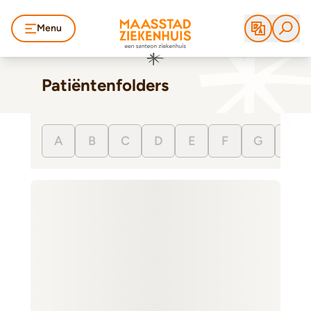
Menu
Patiëntenfolders
A
B
C
D
E
F
G
H