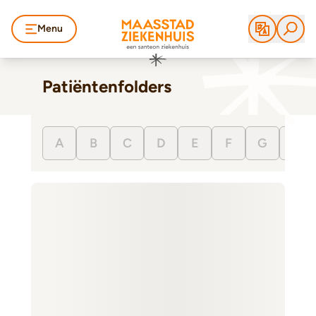
Menu
Patiëntenfolders
A
B
C
D
E
F
G
H