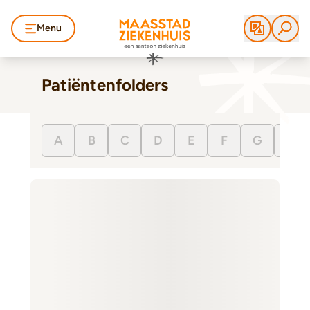
Menu
Patiëntenfolders
A
B
C
D
E
F
G
H