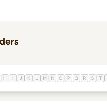
lders
H
I
J
K
L
M
N
O
P
Q
R
S
T