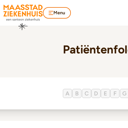
Menu
Patiëntenfo
A
B
C
D
E
F
G