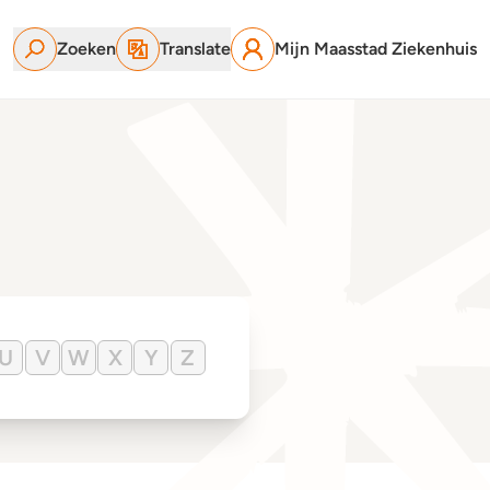
Zoeken
Translate
Mijn Maasstad Ziekenhuis
U
V
W
X
Y
Z