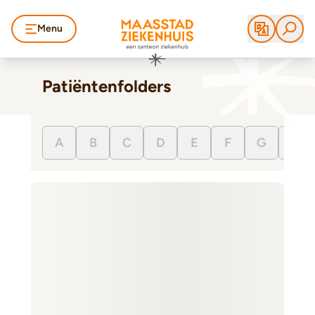
Menu
Patiëntenfolders
A
B
C
D
E
F
G
H