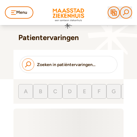
Menu
Patientervaringen
A
B
C
D
E
F
G
H