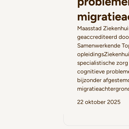
probleme
migratie
Maasstad Ziekenhuis 
geaccrediteerd door
Samenwerkende Top
opleidingsZiekenhui
specialistische zor
cognitieve probleme
bijzonder afgestem
migratieachtergron
22 oktober 2025