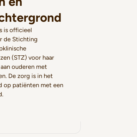
n en
achtergrond
is officieel
 de Stichting
klinische
zen (STZ) voor haar
g aan ouderen met
n. De zorg is in het
d op patiënten met een
d.