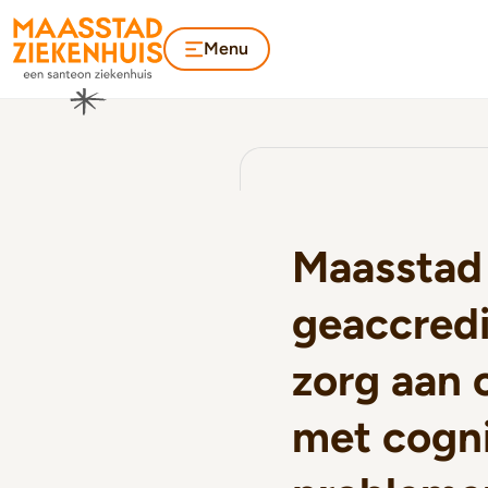
Menu
Maasstad
geaccredi
zorg aan 
met cogni