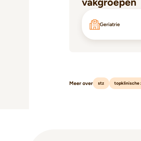
vakgroepen
Geriatrie
Meer over
stz
topklinische 