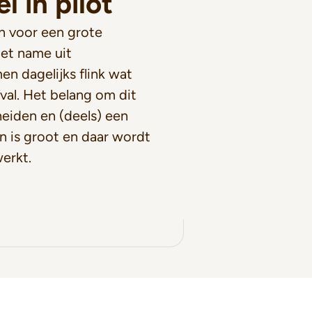
 in pilot
n voor een grote
Met name uit
n dagelijks flink wat
val. Het belang om dit
heiden en (deels) een
n is groot en daar wordt
erkt.