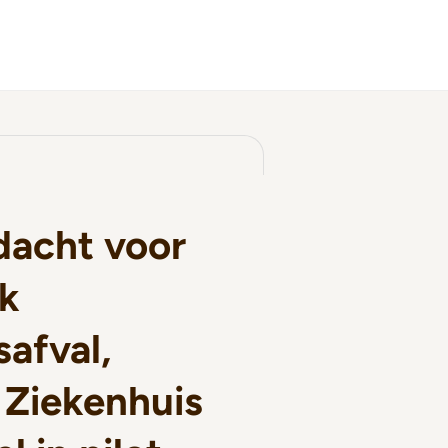
dacht voor
k
safval,
 Ziekenhuis