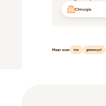
Chirurgie
Meer over
tno
greencycl