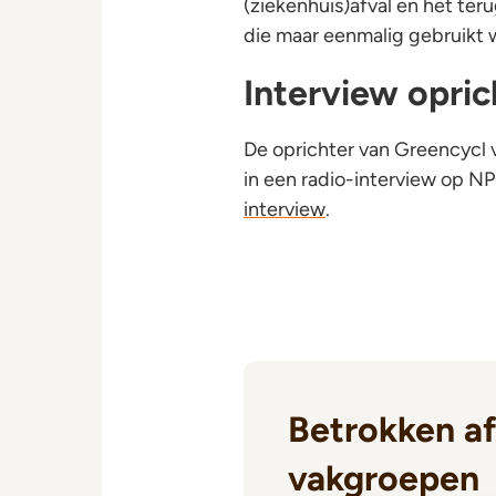
(ziekenhuis)afval en het te
die maar eenmalig gebruikt 
Interview opric
De oprichter van Greencycl v
in een radio-interview op N
interview
.
Betrokken af
vakgroepen