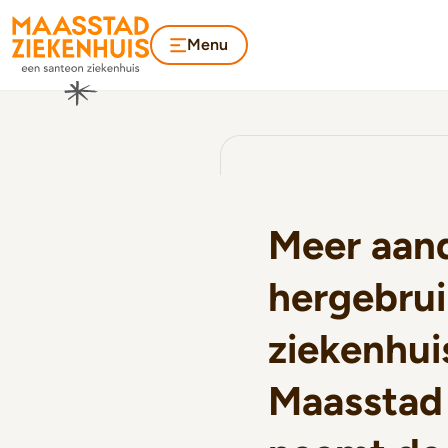
Menu
Meer aan
hergebrui
ziekenhui
Maasstad