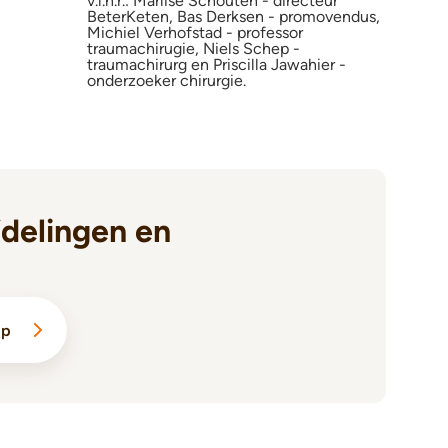
v.l.n.r.: Marlise Schouten - directeur
BeterKeten, Bas Derksen - promovendus,
Michiel Verhofstad - professor
traumachirugie, Niels Schep -
traumachirurg en Priscilla Jawahier -
onderzoeker chirurgie.
delingen en
lp