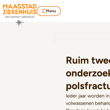
Menu
Ruim twee
onderzoe
polsfract
Ieder jaar worden i
volwassenen behand