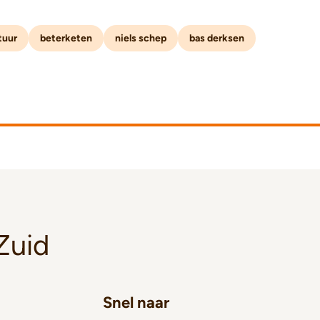
tuur
beterketen
niels schep
bas derksen
Zuid
Snel naar