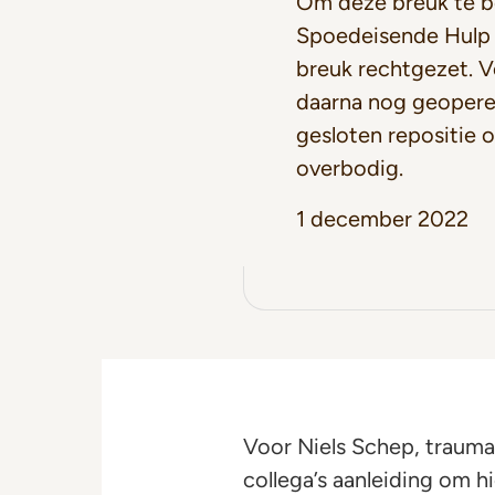
Om deze breuk te b
Spoedeisende Hulp 
breuk rechtgezet. 
daarna nog geoperee
gesloten repositie
overbodig.
1 december 2022
Voor Niels Schep, traumac
collega’s aanleiding om h