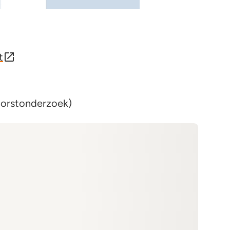
t
orstonderzoek)