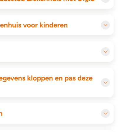
enhuis voor kinderen
egevens kloppen en pas deze
n