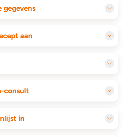
e gegevens
ecept aan
e-consult
lijst in